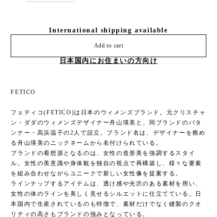
International shipping available
Add to cart
日本国内にお住まいの方向け
FETICO
フェティコ(FETICO)は日本のウィメンズブランド。元クリスチャ
ン・ダダのウィメンズデザイナー舟山瑛美と、同ブランドのパタ
ンナー・高浜温子の2人で設立。ブランド名は、デザイナーを務め
る舟山瑛美のニックネームから名付けられている。
ブランドの着想源となるのは、女性の造形美を強調するスタイ
ル。女性の美意識や身体観を独自の視点で再構築し、様々な要素
を組み合わせながらユニークで新しい女性像を提案する。
ラインナップするアイテムは、透け感や光沢のある素材を用い、
女性の体のラインを美しく見せるシルエットに仕立てている。日
本国内で生産されているのも特徴で、素材だけでなく縫製のクオ
リティの高さもブランドの強みとなっている。