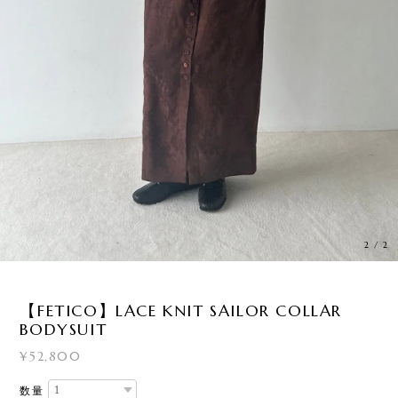
2
/
2
【FETICO】LACE KNIT SAILOR COLLAR
BODYSUIT
¥52,800
数量