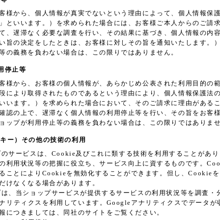
客様から、個人情報が真実でないという理由によって、個人情報保
」といいます。）を求められた場合には、お客様ご本人からのご請
て、遅滞なく必要な調査を行い、その結果に基づき、個人情報の内
い旨の決定をしたときは、お客様に対しその旨を通知いたします。
等の義務を負わない場合は、この限りではありません。
利用停止等
客様から、お客様の個人情報が、あらかじめ公表された利用目的の
段により取得されたものであるという理由により、個人情報保護法
いいます。）を求められた場合において、そのご請求に理由がある
確認の上で、遅滞なく個人情報の利用停止等を行い、その旨をお客
ョップが利用停止等の義務を負わない場合は、この限りではありま
（クッキー）その他の技術の利用
プのサービスは、Cookie及びこれに類する技術を利用することが
の利用状況等の把握に役立ち、サービス向上に資するものです。Coo
ることによりCookieを無効化することができます。但し、Cooki
だけなくなる場合があります。
プは、当ショップサービスが提供するサービスの利用状況等を調査・分析す
e アナリティクスを利用しています。Googleアナリティクスでデータ
報につきましては、同社のサイトをご覧ください。