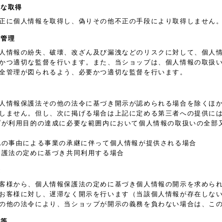
正な取得
正に個人情報を取得し、偽りその他不正の手段により取得しません
全管理
人情報の紛失、破壊、改ざん及び漏洩などのリスクに対して、個人
かつ適切な監督を行います。また、当ショップは、個人情報の取扱
全管理が図られるよう、必要かつ適切な監督を行います。
人情報保護法その他の法令に基づき開示が認められる場合を除くほ
しません。但し、次に掲げる場合は上記に定める第三者への提供に
プが利用目的の達成に必要な範囲内において個人情報の取扱いの全部
他の事由による事業の承継に伴って個人情報が提供される場合
保護法の定めに基づき共同利用する場合
示
客様から、個人情報保護法の定めに基づき個人情報の開示を求めら
お客様に対し、遅滞なく開示を行います（当該個人情報が存在しな
の他の法令により、当ショップが開示の義務を負わない場合は、こ
正等