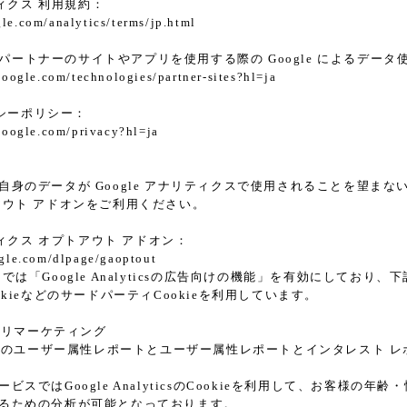
ティクス 利用規約：
le.com/analytics/terms/jp.html
le パートナーのサイトやアプリを使用する際の Google によるデータ
.google.com/technologies/partner-sites?hl=ja
イバシーポリシー：
.google.com/privacy?hl=ja
身のデータが Google アナリティクスで使用されることを望まない場合は
アウト アドオンをご利用ください。
リティクス オプトアウト アドオン：
ogle.com/dlpage/gaoptout
では「Google Analyticsの広告向けの機能」を有効にしてお
k CookieなどのサードパーティCookieを利用しています。
ticsリマーケティング
alyticsのユーザー属性レポートとユーザー属性レポートとインタレスト 
ビスではGoogle AnalyticsのCookieを利用して、お客様
るための分析が可能となっております。