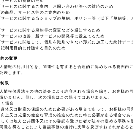
プサービスの提供のため
プサービスに関するご案内、お問い合わせ等への対応のため
プの商品、サービス等のご案内のため
プサービスに関する当ショップの規約、ポリシー等（以下「規約等」
プサービスに関する規約等の変更などを通知するため
プサービスの改善、新サービスの開発等に役立てるため
プサービスに関連して、個別を識別できない形式に加工した統計デー
上記利用目的に付随する目的のため
目的の変更
人情報の利用目的を、関連性を有すると合理的に認められる範囲内
公表します。
の制限
人情報保護法その他の法令により許容される場合を除き、お客様の
扱いません。但し、次の場合はこの限りではありません。
づく場合
、身体又は財産の保護のために必要がある場合であって、お客様の同
の向上又は児童の健全な育成の推進のために特に必要がある場合であ
もしくは地方公共団体又はその委託を受けた者が法令の定める事務を
同意を得ることにより当該事務の遂行に支障を及ぼすおそれがある