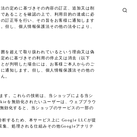
護法の定めに基づきその内容の訂正、追加又は削
求であることを確認の上で、利用目的の達成に必
容の訂正等を行い、その旨をお客様に通知します
）。但し、個人情報保護法その他の法令により、
範囲を超えて取り扱われているという理由又は偽
の定めに基づきその利用の停止又は消去（以下
ことが判明した場合には、お客様ご本人からのご
様に通知します。但し、個人情報保護法その他の
せん。
あります。これらの技術は、当ショップによる当シ
kieを無効化されたいユーザーは、ウェブブラウ
eを無効化すると、当ショップのサービスの一部の
るため、本サービス上に Google LLCが提
が収集、処理される仕組みその他Googleアナリテ