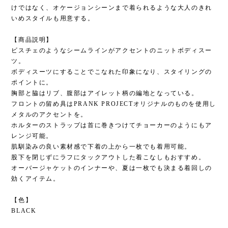
けではなく、オケージョンシーンまで着られるような大人のきれ
いめスタイルも用意する。
【商品説明】
ビスチェのようなシームラインがアクセントのニットボディスー
ツ。
ボディスーツにすることでこなれた印象になり、スタイリングの
ポイントに。
胸部と脇はリブ、腹部はアイレット柄の編地となっている。
フロントの留め具はPRANK PROJECTオリジナルのものを使用し
メタルのアクセントを。
ホルターのストラップは首に巻きつけてチョーカーのようにもア
レンジ可能。
肌馴染みの良い素材感で下着の上から一枚でも着用可能。
股下を閉じずにラフにタックアウトした着こなしもおすすめ。
オーバージャケットのインナーや、夏は一枚でも決まる着回しの
効くアイテム。
【色】
BLACK