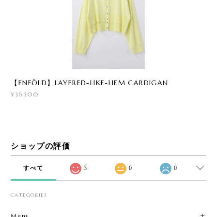
【ENFÖLD】LAYERED-LIKE-HEM CARDIGAN
¥36,300
ショップの評価
すべて
3
0
0
CATEGORIES
Mens