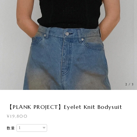
2
/
3
【PLANK PROJECT】Eyelet Knit Bodysuit
¥19,800
数量