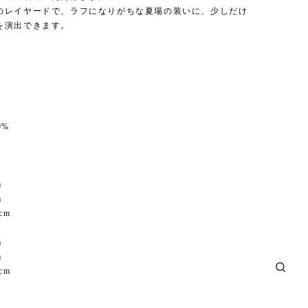
のレイヤードで、ラフになりがちな夏場の装いに、少しだけ
を演出できます。
o
0%
m
m
cm
m
m
cm