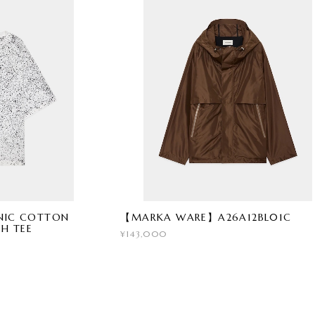
NIC COTTON
【MARKA WARE】A26A12BL01C
SH TEE
¥143,000