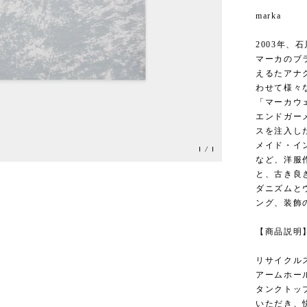
marka
2003年、
マーカのブラ
えるたアナ
わせて様々
「マーカウェ
エンドガーメ
スを注入し
メイド・イ
1
/
1
など、洋服
と、古き良
ダニズムと
ング、装飾
【商品説明
リサイクル
アームホー
タンクトッ
いただき、