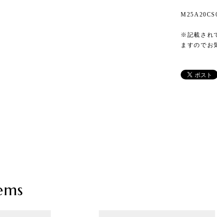
M25A20CS
※記載され
ますのでお
ems