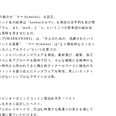
石川俊介が「マーカ(marka)」を設立。
ンド名の由来は「karma(カルマ)」を単語の文字列を並び替
グラム、また「mark」と「a」という二つの英単語の組み合
な意味を含ませたもの。
ア(MARKAWARE)」は、”大人のための、洗練されたハイ
ントを提案”、「マーカ(marka)」は”より都会的なエッセン
たカジュアルライン”という位置づけ。
ン・ジャパンのメンズウエアを発信。素材選び、縫製、加工
作りに全アプローチを国内で行う。そんな確固たる精神のも
き時代から培われてきた職人的ディテールワークに独自のモ
ウィットを盛り込んだメンズウェアを発信。美しいカッティ
の少ないシンプルなデザインが人気。
】
スビンオーガニックコットン度詰め天竺 / ベスト
ルを大きく設計したベスト。
プとのレイヤードで、汗ばむ時期でも風通りの良さを感じて
快適に着ていただけます。