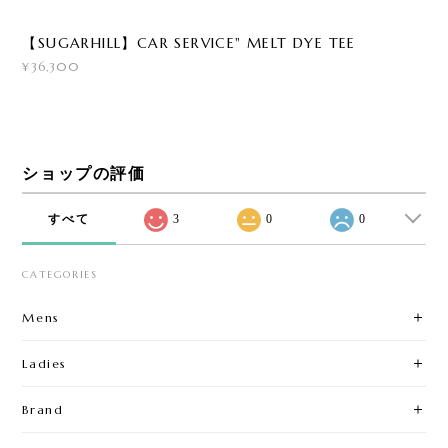
【SUGARHILL】CAR SERVICE" MELT DYE TEE
¥36,300
ショップの評価
すべて
3
0
0
CATEGORIES
Mens
Ladies
Brand