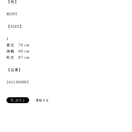
【色】
MINT
【SIZE】
1
着丈 70 cm
身幅 60 cm
裄丈 87 cm
【品番】
2411300905
通報する