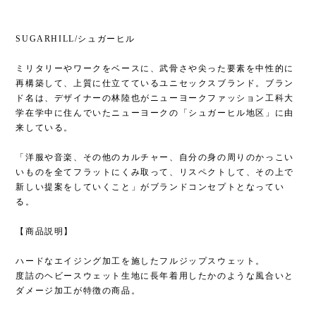
SUGARHILL/シュガーヒル
ミリタリーやワークをベースに、武骨さや尖った要素を中性的に
再構築して、上質に仕立てているユニセックスブランド。ブラン
ド名は、デザイナーの林陸也がニューヨークファッション工科大
学在学中に住んでいたニューヨークの「シュガーヒル地区」に由
来している。
「洋服や音楽、その他のカルチャー、自分の身の周りのかっこい
いものを全てフラットにくみ取って、リスペクトして、その上で
新しい提案をしていくこと」がブランドコンセプトとなってい
る。
【商品説明】
ハードなエイジング加工を施したフルジップスウェット。
度詰のヘビースウェット生地に長年着用したかのような風合いと
ダメージ加工が特徴の商品。