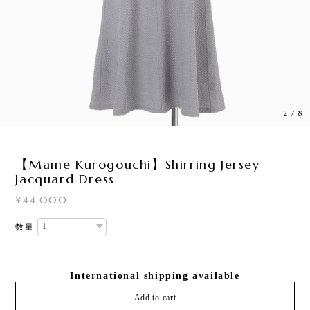
2
/
8
【Mame Kurogouchi】Shirring Jersey
Jacquard Dress
¥44,000
数量
International shipping available
Add to cart