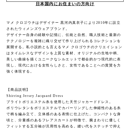
日本国内にお住まいの方向け
マメ クロゴウチはデザイナー 黒河内真衣子により2010年に設立
されたウィメンズウェアブランド。
デザイナー自身の経験や記憶に、伝統と自然、職人技術と最新の
テクノロジーを複雑に織り交ぜて作り上げられるコレクションを
展開する。私小説的とも言えるマメ クロゴウチのクリエイション
はタイムレスなデザインを上質な素材、オリジナルの生地や柄、
美しい曲線を描くユニークなシルエットで都会的かつ現代的に表
現し、現代における女性らしさと、女性であることへの賞賛を力
強く体現する。
【商品説明】
Shirring Jersey Jacquard Dress
ブライトポリエステル糸を使用した天竺ジャカードドレス。
ポリウレタンをポリエステルでカバーリングした伸縮性のある糸
で柄を編み立て、立体感のある表情に仕上げた。コンパクトな身
頃と、分量感のあるフレアスカートが特徴で、腕まわりに優しく
フィットする五分袖が汎用性を高める。縫い代をステッチで抑え