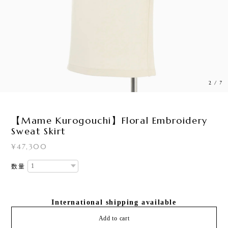
2
/
7
【Mame Kurogouchi】Floral Embroidery
Sweat Skirt
¥47,300
数量
International shipping available
Add to cart