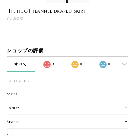
【FETICO】FLANNEL DRAPED SKIRT
¥61,600
ショップの評価
すべて
3
0
0
CATEGORIES
Mens
Ladies
Brand