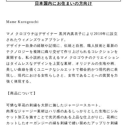
日本国内にお住まいの方向け
Mame Kurogouchi
マメ クロゴウチはデザイナー 黒河内真衣子により2010年に設立
されたウィメンズウェアブランド。
デザイナー自身の経験や記憶に、伝統と自然、職人技術と最新の
テクノロジーを複雑に織り交ぜて作り上げられるコレクションを
展開する。私小説的とも言えるマメ クロゴウチのクリエイション
はタイムレスなデザインを上質な素材、オリジナルの生地や柄、
美しい曲線を描くユニークなシルエットで都会的かつ現代的に表
現し、現代における女性らしさと、女性であることへの賞賛を力
強く体現する。
【商品について】
可憐な草花の刺繍を大胆に施したジャージースカート。
肉厚なジャージー素材はハリ感のあるしっかりとした生地にシル
ケット加工を施すことで光沢感のある上品な仕上がりに。花柄に
カットしたオーガンジーの縁を刺繍で縫い留めたアップリケ刺繍