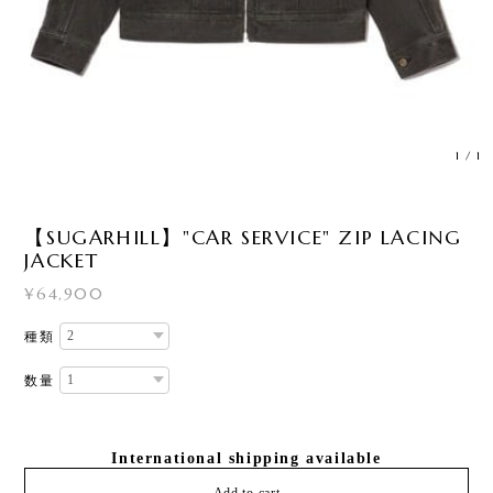
1
/
1
【SUGARHILL】"CAR SERVICE" ZIP LACING
JACKET
¥64,900
種類
数量
International shipping available