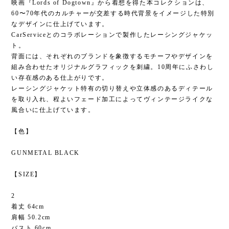
映画『Lords of Dogtown』から着想を得た本コレクションは、
60〜70年代のカルチャーが交差する時代背景をイメージした特別
なデザインに仕上げています。
CarServiceとのコラボレーションで製作したレーシングジャケッ
ト。
背面には、それぞれのブランドを象徴するモチーフやデザインを
組み合わせたオリジナルグラフィックを刺繍。10周年にふさわし
い存在感のある仕上がりです。
レーシングジャケット特有の切り替えや立体感のあるディテール
を取り入れ、程よいフェード加工によってヴィンテージライクな
風合いに仕上げています。
【色】
GUNMETAL BLACK
【SIZE】
2
着丈 64cm
肩幅 50.2cm
バスト 60cm