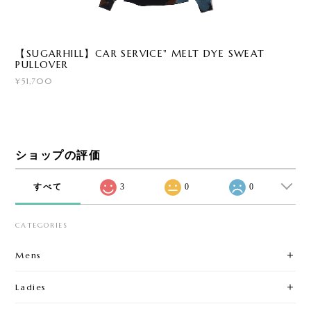
【SUGARHILL】CAR SERVICE" MELT DYE SWEAT
PULLOVER
¥51,700
ショップの評価
すべて
3
0
0
CATEGORIES
Mens
Ladies