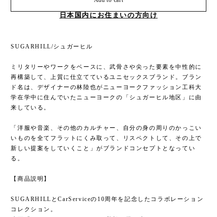
Add to cart
日本国内にお住まいの方向け
SUGARHILL/シュガーヒル
ミリタリーやワークをベースに、武骨さや尖った要素を中性的に
再構築して、上質に仕立てているユニセックスブランド。ブラン
ド名は、デザイナーの林陸也がニューヨークファッション工科大
学在学中に住んでいたニューヨークの「シュガーヒル地区」に由
来している。
「洋服や音楽、その他のカルチャー、自分の身の周りのかっこい
いものを全てフラットにくみ取って、リスペクトして、その上で
新しい提案をしていくこと」がブランドコンセプトとなってい
る。
【商品説明】
SUGARHILLとCarServiceの10周年を記念したコラボレーション
コレクション。