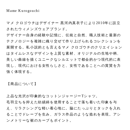
Mame Kurogouchi
マメ クロゴウチはデザイナー 黒河内真衣子により2010年に設立
されたウィメンズウェアブランド。
デザイナー自身の経験や記憶に、伝統と自然、職人技術と最新の
テクノロジーを複雑に織り交ぜて作り上げられるコレクションを
展開する。私小説的とも言えるマメ クロゴウチのクリエイション
はタイムレスなデザインを上質な素材、オリジナルの生地や柄、
美しい曲線を描くユニークなシルエットで都会的かつ現代的に表
現し、現代における女性らしさと、女性であることへの賞賛を力
強く体現する。
【商品について】
上品な光沢が印象的なコットンジャージーTシャツ。
毛羽立ちを抑えた紡績綿を使用することで落ち着いた印象を与
え、リラクシングな軽い着心地に。脇にたっぷりとタックを入れ
ることでドレープを生み、ガラス作品のような捻れを表現。アシ
ンメトリーな裾のカーブもポイント。