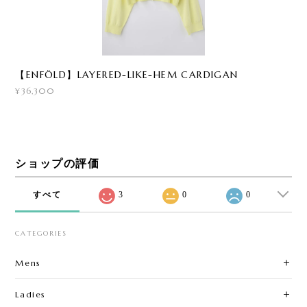
【ENFÖLD】LAYERED-LIKE-HEM CARDIGAN
¥36,300
ショップの評価
すべて
3
0
0
CATEGORIES
Mens
Ladies