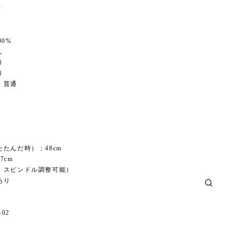
y
100%
し
り
り
：普通
たんだ時）：48cm
7cm
・スピンドル調整可能）
あり
-02