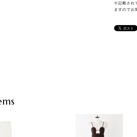
※記載され
ますのでお
ems