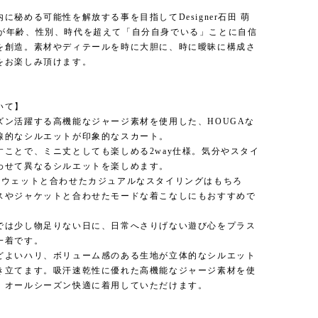
に秘める可能性を解放する事を目指してDesigner石田 萌
hidaが年齢、性別、時代を超えて「自分自身でいる」ことに自信
を創造。素材やディテールを時に大胆に、時に曖昧に構成さ
をお楽しみ頂けます。
いて】
ズン活躍する高機能なジャージ素材を使用した、HOUGAな
線的なシルエットが印象的なスカート。
すことで、ミニ丈としても楽しめる2way仕様。気分やスタイ
わせて異なるシルエットを楽しめます。
スウェットと合わせたカジュアルなスタイリングはもちろ
スやジャケットと合わせたモードな着こなしにもおすすめで
では少し物足りない日に、日常へさりげない遊び心をプラス
一着です。
どよいハリ、ボリューム感のある生地が立体的なシルエット
き立てます。吸汗速乾性に優れた高機能なジャージ素材を使
、オールシーズン快適に着用していただけます。