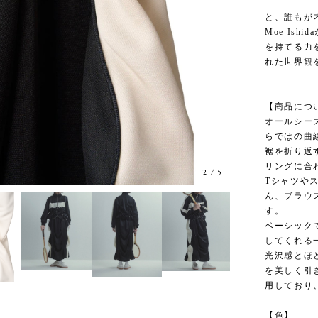
と、誰もが内
Moe Is
を持てる力
れた世界観
【商品につ
オールシー
らではの曲
裾を折り返
リングに合
2
/
5
Tシャツや
ん、ブラウ
す。
ベーシック
してくれる
光沢感とほ
を美しく引
用しており
【色】