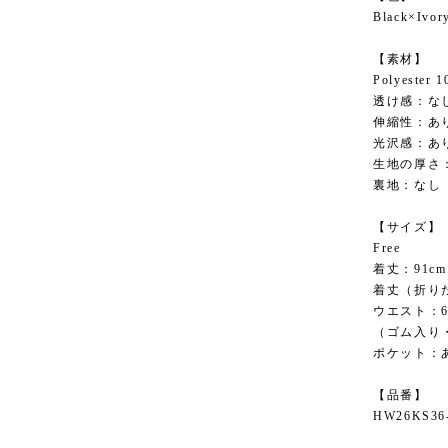
Black×Ivor
【素材】
Polyester 
透け感：な
伸縮性：あ
光沢感：あ
生地の厚さ
裏地：なし
【サイズ】
Free
着丈：91cm
着丈（折りた
ウエスト：6
（ゴム入り
ポケット：
【品番】
HW26KS36