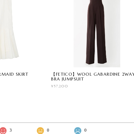
MAID SKIRT
【FETICO】WOOL GABARDINE 2WA
BRA JUMPSUIT
¥57,200
3
0
0