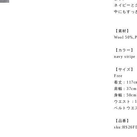
ネイビーと
中にもすっ
【素材】
Wool 50%,P
【カラー】
navy stripe
【サイズ】
Free
着丈：117c
肩幅：37cm
身幅：50cm
ウエスト：1
ベルトウエス
【品番】
sku:HS26F