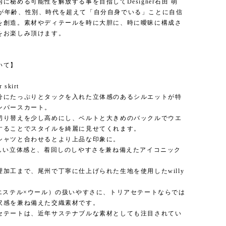
に秘める可能性を解放する事を目指してDesigner石田 萌
hidaが年齢、性別、時代を超えて「自分自身でいる」ことに自信
を創造。素材やディテールを時に大胆に、時に曖昧に構成さ
をお楽しみ頂けます。
いて】
r skirt
分にたっぷりとタックを入れた立体感のあるシルエットが特
ンパースカート。
切り替えを少し高めにし、ベルトと大きめのバックルでウエ
することでスタイルを綺麗に見せてくれます。
シャツと合わせるとより上品な印象に。
らしい立体感と、着回しのしやすさを兼ね備えたアイコニック
。
理加工まで、尾州で丁寧に仕上げられた生地を使用したwilly
リエステル×ウール）の扱いやすさに、トリアセテートならでは
沢感を兼ね備えた交織素材です。
セテートは、近年サステナブルな素材としても注目されてい