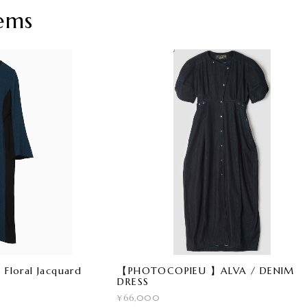
ems
loral Jacquard
【PHOTOCOPIEU 】ALVA / DENIM
DRESS
¥66,000