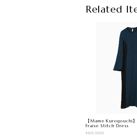
Related It
【Mame Kurogouchi】 F
Fraise Stitch Dress
¥60,500