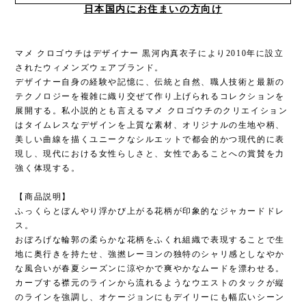
日本国内にお住まいの方向け
マメ クロゴウチはデザイナー 黒河内真衣子により2010年に設立
されたウィメンズウェアブランド。
デザイナー自身の経験や記憶に、伝統と自然、職人技術と最新の
テクノロジーを複雑に織り交ぜて作り上げられるコレクションを
展開する。私小説的とも言えるマメ クロゴウチのクリエイション
はタイムレスなデザインを上質な素材、オリジナルの生地や柄、
美しい曲線を描くユニークなシルエットで都会的かつ現代的に表
現し、現代における女性らしさと、女性であることへの賞賛を力
強く体現する。
【商品説明】
ふっくらとぼんやり浮かび上がる花柄が印象的なジャカードドレ
ス。
おぼろげな輪郭の柔らかな花柄をふくれ組織で表現することで生
地に奥行きを持たせ、強撚レーヨンの独特のシャリ感としなやか
な風合いが春夏シーズンに涼やかで爽やかなムードを漂わせる。
カーブする襟元のラインから流れるようなウエストのタックが縦
のラインを強調し、オケージョンにもデイリーにも幅広いシーン