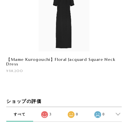
【Mame Kurogouchi】Floral Jacquard Square Neck
Dress
¥68,200
ショップの評価
すべて
3
0
0