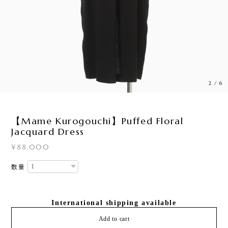
2
/
6
【Mame Kurogouchi】Puffed Floral
Jacquard Dress
¥88,000
数量
International shipping available
Add to cart